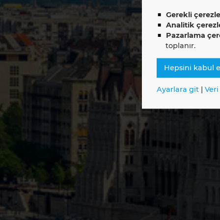
E
Gerekli çerezle
Analitik çerezl
Pazarlama çere
toplanır.
Hepsini kabul e
Ayarlara git
|
Ver