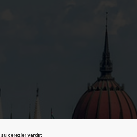
şu çerezler vardır: