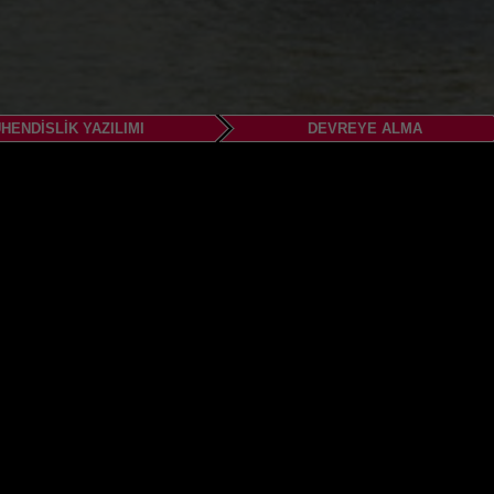
HENDISLIK YAZILIMI
DEVREYE ALMA
H Fióktelep
35
u