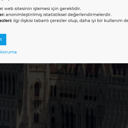
PLAN GmbH
r:
web sitesinin işlemesi için gereklidir.
er:
anonimleştirilmiş istatistiksel değerlendirmelerdir.
zleri:
ilgi ilişkisi tabanlı çerezler olup, daha iyi bir kullanım 
t
i koruma