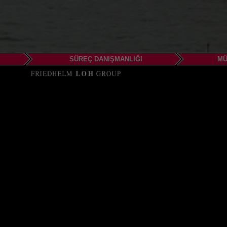
SÜREÇ DANIŞMANLIĞI
MÜ
EPLAN Gmb
Puskás Tivadar út 1.
HU-2040 Budaörs
Phone: +36 (0)23-420-7
Fax: +36 (0)23-420-367
Email:
office@eplan.h