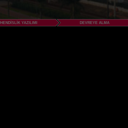
HENDISLIK YAZILIMI
DEVREYE ALMA
il Ltda.
do Sul
- CJ 1331 - Cerâmica
P, 09531-190
5012
.br