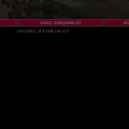
SÜREÇ DANIŞMANLIĞI
MÜ
EPLAN Bras
São Caetano 
Alameda Terracota, 185 
São Caetano do Sul - S
Telefone: +55 (11) 4223-
Email info@eplan.com